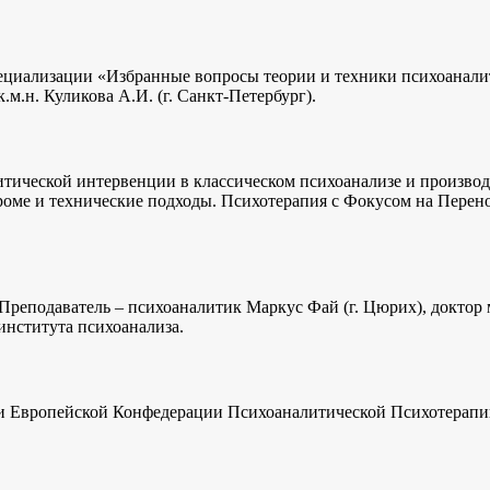
ециализации «Избранные вопросы теории и техники психоанали
м.н. Куликова А.И. (г. Санкт-Петербург).
ической интервенции в классическом психоанализе и производ
оме и технические подходы. Психотерапия с Фокусом на Перено
реподаватель – психоаналитик Маркус Фай (г. Цюрих), доктор
института психоанализа.
 Европейской Конфедерации Психоаналитической Психотерапии