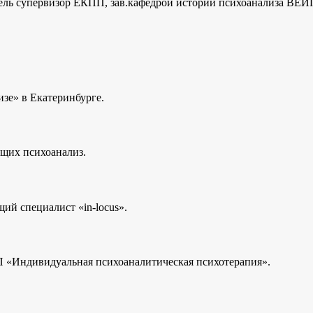
ль супервизор ЕКПП, зав.кафедрой истории психоанализа ВЕИП, 
зе» в Екатеринбурге.
ющих психоанализ.
ий специалист «in-locus».
 «Индивидуальная психоаналитическая психотерапия».