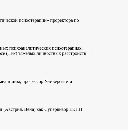
тической психотерапии» проректора по
ных психоаналитических психотерапиях.
се (TFP) тяжелых личностных расстройств».
 медицины, профессор Университета
 (Австрия, Вена) как Супервизор ЕКПП.