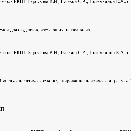
визоров ЕКПП Барсукова В.И., Гусевой С.А., Потемкиной Е.А., 
мии для студентов, изучающих психоанализ.
визоров ЕКПП Барсукова В.И., Гусевой С.А., Потемкиной Е.А., 
«психоаналитическое консультирование: психическая травма».
ПП.