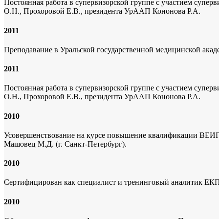
Постоянная работа в супервизорской группе с участием супер
О.Н., Прохоровой Е.В., президента УрААП Кононова Р.А.
2011
Преподавание в Уральской государственной медицинской акаде
2011
Постоянная работа в супервизорской группе с участием супер
О.Н., Прохоровой Е.В., президента УрААП Кононова Р.А.
2010
Усовершенствование на курсе повышение квалификации ВЕИП 
Машовец М.Д. (г. Санкт-Петербург).
2010
Сертифицирован как специалист и тренинговый аналитик ЕК
2010